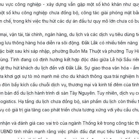
 khu vực công nghiệp - xây dựng vẫn gặp một số khó khăn như q
 một số khu công nghiệp chưa đồng bộ, công tác giải phóng mặt b
 chế, trong khi việc thu hút các dự án đầu tư quy mô lớn chưa có b
i, vận tải, tài chính, ngân hàng, du lịch và các dịch vụ tiêu dùng ti
 lưu thông hàng hóa diễn ra sôi động. Đắk Lắk có nhiều tiềm năng phá
c biệt sau khi sáp nhập, phường Buôn Ma Thuột và phường Tuy Hòa 
ủa vùng. Tỉnh đang có định hướng kết hợp độc đáo giữa Lễ hội Sầu r
ặt thu hút khách du lịch đến với Đắk Lắk. Sự giao thoa văn hóa - ẩm
vừa khơi gợi sự tò mò mạnh mẽ cho du khách thông qua trải nghiệm 
 đòn bẩy kích cầu chuỗi dịch vụ, thương mại và kinh tế đêm của tỉn
n bản đồ du lịch hành trình di sản Tây Nguyên. Tuy nhiên, dịch vụ củ
logistics. Hạ tầng du lịch chưa đồng bộ, sản phẩm du lịch còn thiếu t
ụ có giá trị gia tăng cao phát triển chưa tương xứng với yêu cầu chu
i nhận và đánh giá cao vai trò của ngành Thống kê trong công tác th
ch UBND tỉnh nhấn mạnh rằng việc phấn đấu đạt mục tiêu tăng trưởng