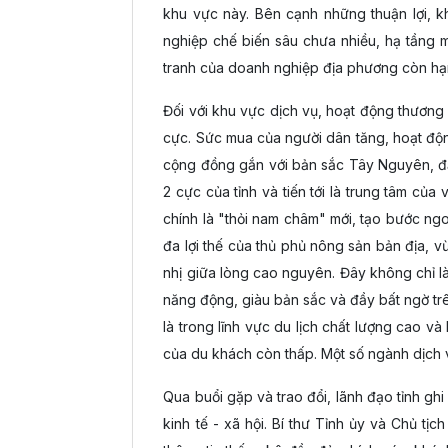
khu vực này. Bên cạnh những thuận lợi,
nghiệp chế biến sâu chưa nhiều, hạ tầng
tranh của doanh nghiệp địa phương còn hạn
Đối với khu vực dịch vụ, hoạt động thương mạ
cực. Sức mua của người dân tăng, hoạt động
cộng đồng gắn với bản sắc Tây Nguyên, đặ
2 cực của tỉnh và tiến tới là trung tâm c
chính là "thỏi nam châm" mới, tạo bước ngo
đa lợi thế của thủ phủ nông sản bản địa, 
nhị giữa lòng cao nguyên. Đây không chỉ là
năng động, giàu bản sắc và đầy bất ngờ trê
là trong lĩnh vực du lịch chất lượng cao và 
của du khách còn thấp. Một số ngành dịch v
Qua buổi gặp và trao đổi, lãnh đạo tỉnh gh
kinh tế - xã hội. Bí thư Tỉnh ủy và Chủ tị