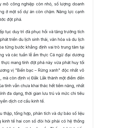
uy mô công nghiệp còn nhỏ, số lượng doanh
ằng ở một số dự án còn chậm. Năng lực cạnh
ước đột phá.
ếp tục duy trì đà phục hồi và tăng trưởng tích
t triển du lịch sinh thái, văn hóa và du lịch
từng bước khẳng định vai trò trung tâm tại
iêng và các tuần lễ ẩm thực Cá ngừ đại dương
 thực mang tính đột phá này vừa phát huy tối
hương vị "Biển bạc – Rừng xanh" độc nhất vô
h, mà còn định vị Đắk Lắk thành một điểm đến
a tỉnh vẫn chưa khai thác hết tiềm năng, nhất
ính đa dạng, thời gian lưu trú và mức chi tiêu
yển dịch cơ cấu kinh tế.
u thập, tổng hợp, phân tích và dự báo số liệu
 kinh tế hai con số đòi hỏi phải có hệ thống