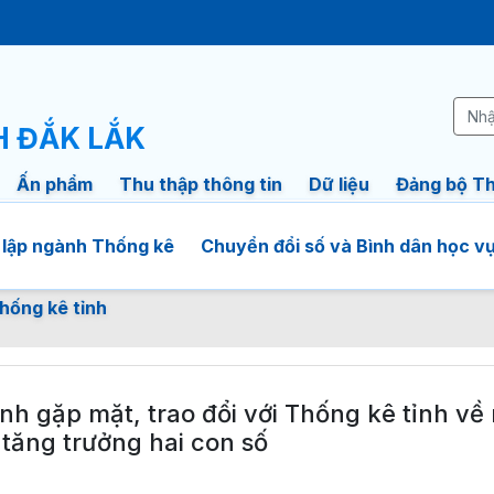
H ĐẮK LẮK
Ấn phẩm
Thu thập thông tin
Dữ liệu
Đảng bộ Th
 lập ngành Thống kê
Chuyển đổi số và Bình dân học v
hống kê tỉnh
nh gặp mặt, trao đổi với Thống kê tỉnh về
 tăng trưởng hai con số