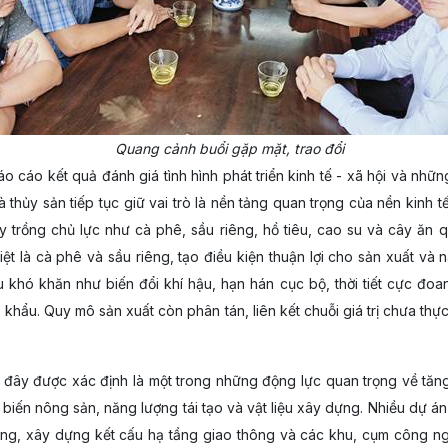
Quang cảnh buổi gặp mặt, trao đổi
o cáo kết quả đánh giá tình hình phát triển kinh tế - xã hội và nh
thủy sản tiếp tục giữ vai trò là nền tảng quan trọng của nền kinh tế
cây trồng chủ lực như cà phê, sầu riêng, hồ tiêu, cao su và cây ă
ệt là cà phê và sầu riêng, tạo điều kiện thuận lợi cho sản xuất và
 khó khăn như biến đổi khí hậu, hạn hán cục bộ, thời tiết cực đoa
t khẩu. Quy mô sản xuất còn phân tán, liên kết chuỗi giá trị chưa t
đây được xác định là một trong những động lực quan trọng về tăng 
 biến nông sản, năng lượng tái tạo và vật liệu xây dựng. Nhiều dự án
ông, xây dựng kết cấu hạ tầng giao thông và các khu, cụm công n