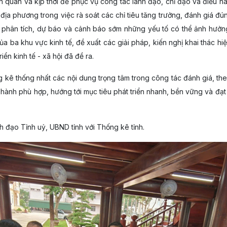
h quan và kịp thời để phục vụ công tác lãnh đạo, chỉ đạo và điều hà
 địa phương trong việc rà soát các chỉ tiêu tăng trưởng, đánh giá đú
 phân tích, dự báo và cảnh báo sớm những yếu tố có thể ảnh hưởng 
ủa ba khu vực kinh tế, đề xuất các giải pháp, kiến nghị khai thác hi
iển kinh tế - xã hội đã đề ra.
g kê thống nhất các nội dung trọng tâm trong công tác đánh giá, th
hành phù hợp, hướng tới mục tiêu phát triển nhanh, bền vững và đạt 
h đạo Tỉnh uỷ, UBND tỉnh với Thống kê tỉnh.