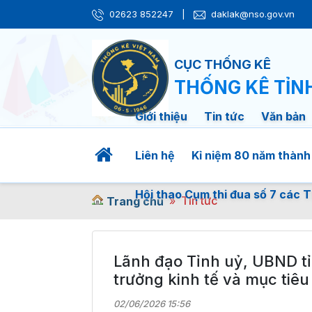
02623 852247
|
daklak@nso.gov.vn
CỤC THỐNG KÊ
THỐNG KÊ TỈN
Giới thiệu
Tin tức
Văn bản
Liên hệ
Kỉ niệm 80 năm thành
Hội thao Cụm thi đua số 7 các T
Tin tức
Trang chủ
Lãnh đạo Tỉnh uỷ, UBND tỉ
trưởng kinh tế và mục tiêu
02/06/2026 15:56